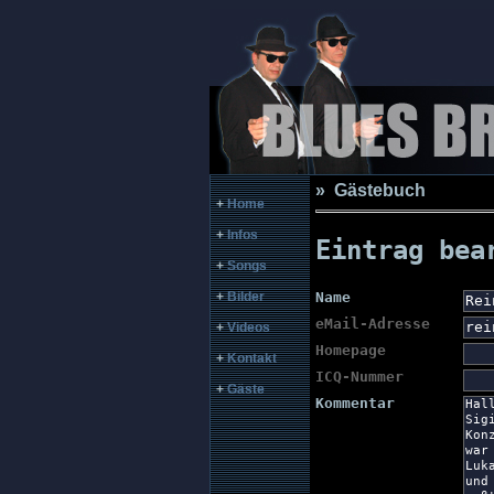
» Gästebuch
+
Home
+
Infos
Eintrag bea
+
Songs
Name
+
Bilder
eMail-Adresse
+
Videos
Homepage
+
Kontakt
ICQ-Nummer
+
Gäste
Kommentar